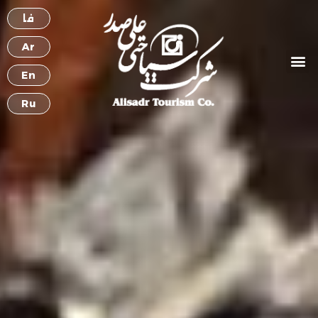
فا
Ar
阿巴斯-阿巴德复合体
阿里*萨德尔*哈姆丹旅游公司
甘杰纳梅旅游村
阿里萨德尔洞穴
En
Ru