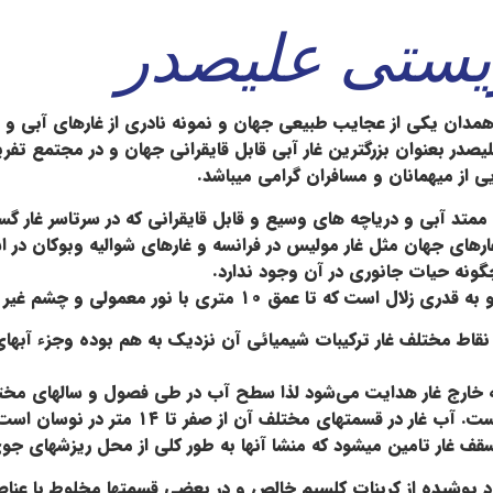
یستی علیصدر
بودر آهنگ و ۷۵ کیلومتری شمال غربی همدان یکی از عجایب طبیعی جهان و نمونه نادری ا
یصدر بعنوان بزرگترین غار آبی قابل قایقرانی جهان و در مجتمع تف
ی از میهمانان و مسافران گرامی میباشد.
تد آبی و دریاچه های وسیع و قابل قایقرانی که در سرتاسر غار گس
های جهان مثل غار مولیس در فرانسه و غارهای شوالیه وبوکان در استر
ونه حیات جانوری در آن وجود ندارد.
قاط مختلف غار ترکیبات شیمیائی آن نزدیک به هم بوده وجزء آبهای
به خارج غار هدایت می‌شود لذا سطح آب در طی فصول و سالهای مختل
در قسمتهای مختلف آن از صفر تا ۱۴ متر در نوسان است.
 سقف غار تامین میشود که منشا آنها به طور کلی از محل ریزشهای ج
دود ۱۰ متر از سطح آب ارتفاع دارد پوشیده از کربنات کلسیم خالص و در بعضی قسمتها