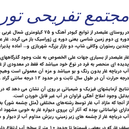
مجتمع تفريحی تور
در روستای علیصدر از توابع ک
دوره ی دوم زمین شناسی یعنی دوره ی ژوراسیک باز می گردد. غار عل
چندین رستوران وکافی شاپ، دو بازار بزرگ، شهربازی و… آماده پذیرای
غار علیصدر از بسیاری جهات علی الخصوص به علت وجود گذرگاههای مم
پدیده ای منحصر به فرد در نوع خود میباشد که فقط در معدودی از غار
آب دریاچه غار بدون رنگ و بو میباشد و مزه آن معمولی است وهیچگ
درجه حرارت آن در طول سال ثابت و در حدود ۱۲ درجه سانتی گراد و به قدری زلال است که تا عمق ۱۰ متری با نور معمولی و چشم غیر مسلح بخوبی قابل رویت است.
نتایج آزمایشهای فیزیک و شیمیائی بر روی آن نشان می دهد که در ن
بدلیل وجود املاح آهکی فراوان در آب غیر قابل خوردن است.
از آنجا که مازاد آب غار توسط رشته‌های مختلفی (مثل چشمه شور) 
دارای نواساناتی بوده که آثار آن برروی دیواره غار به خوبی مشهود است. آب غار 
آب دریاچه غار از چشمه های زیر زمینی، ریزش مداوم آب از دیوار و
سقف غار که در بعضی قسمتها تا ح