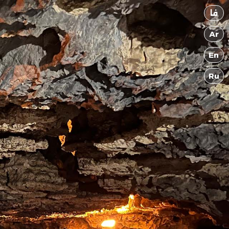
فا
Ar
En
Ru