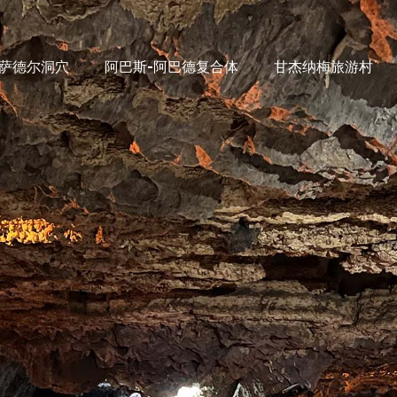
萨德尔洞穴
阿巴斯-阿巴德复合体
甘杰纳梅旅游村