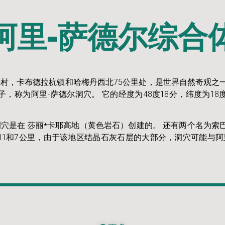
阿里-萨德尔综合
尔村，卡布德拉杭镇和哈梅丹西北75公里处，是世界自然奇观之
子，称为阿里-萨德尔洞穴。 它的经度为48度18分，纬度为18
洞穴是在 莎丽*卡耶高地（黄色岩石）创建的。 还有两个名为索
11和7公里，由于该地区结晶石灰石层的大部分，洞穴可能与阿