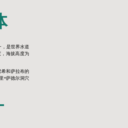
体
一，是世界水道
度，海拔高度为
巴希和萨拉布的
里*萨德尔洞穴