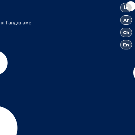
فا
Ar
ня Ганджнаме
Ch
En