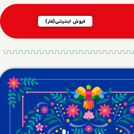
فروش اینترنتی(غار)