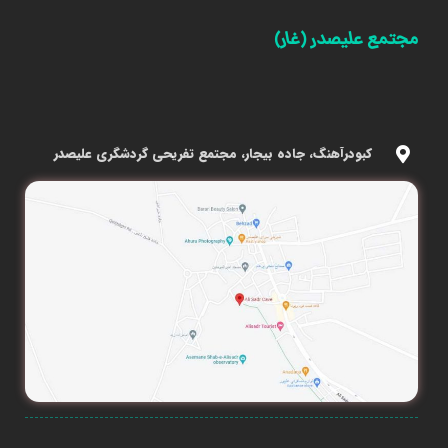
مجتمع علیصدر (غار)
کبودرآهنگ، جاده بیجار، مجتمع تفریحی گردشگری علیصدر