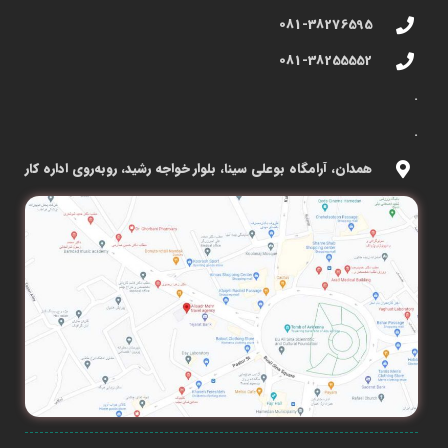
081-38276595
081-38255552
.
.
همدان، آرامگاه بوعلی سینا، بلوار خواجه رشید، روبه‌روی اداره کار