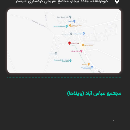
کبودرآهنگ، جاده بیجار، مجتمع تفریحی گردشگری علیصدر
مجتمع عباس آباد (ویلاها)
.
.