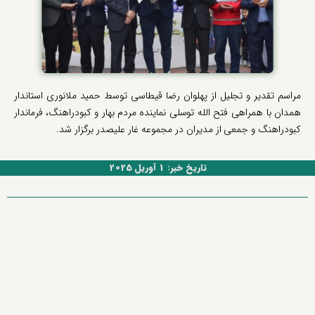
مراسم تقدیر و تجلیل از پهلوان رضا قیطاسی توسط حمید ملانوری استاندار
همدان با همراهی فتح الله توسلی نماینده مردم بهار و کبودراهنگ، فرماندار
کبودراهنگ و جمعی از مدیران در مجموعه غار علیصدر برگزار شد.
تاریخ خبر: 1 آوریل 2025