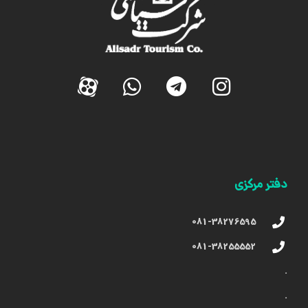
دفتر مرکزی
081-38276595
081-38255552
.
.