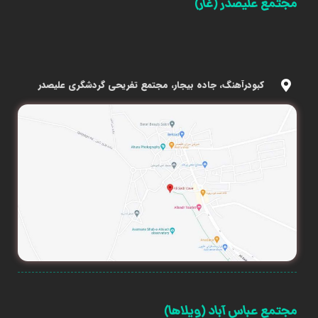
مجتمع علیصدر (غار)
کبودرآهنگ، جاده بیجار، مجتمع تفریحی گردشگری علیصدر
مجتمع عباس آباد (ویلاها)