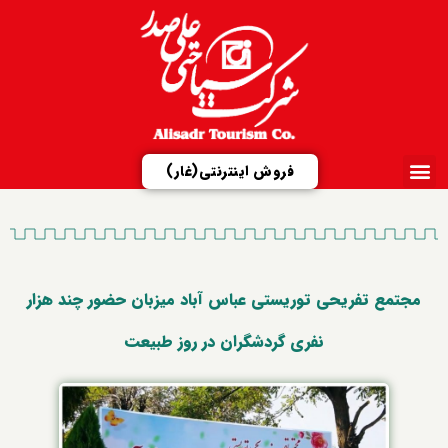
فروش اینترنتی(غار)
ارتباط با ما
تور مجازی
شرکت علیصدر
مزایدات و مناقصات
معرفی مجتمع‌ها
مجتمع تفریحی توریستی عباس آباد میزبان حضور چند هزار
نفری گردشگران در روز طبیعت