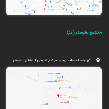
مجتمع علیصدر (غار)
کبودرآهنگ، جاده بیجار، مجتمع تفریحی گردشگری علیصدر