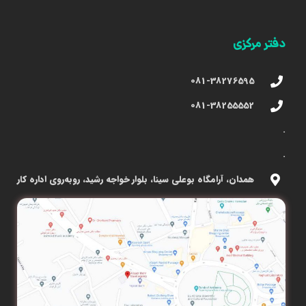
دفتر مرکزی
081-38276595
081-38255552
.
.
همدان، آرامگاه بوعلی سینا، بلوار خواجه رشید، روبه‌روی اداره کار