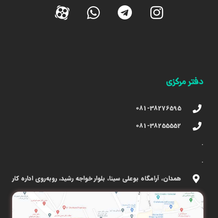
دفتر مرکزی
081-38276595
081-38255552
.
.
همدان، آرامگاه بوعلی سینا، بلوار خواجه رشید، روبه‌روی اداره کار