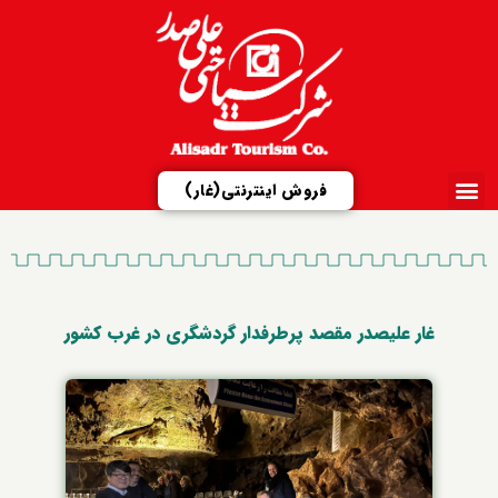
فروش اینترنتی(غار)
ارتباط با ما
تور مجازی
شرکت علیصدر
مزایدات و مناقصات
معرفی مجتمع‌ها
غار علیصدر مقصد پرطرفدار گردشگری در غرب کشور