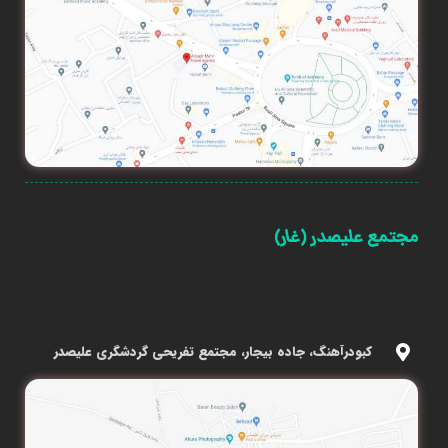
مجتمع علیصدر (غار)
کبودرآهنگ، جاده بیجار، مجتمع تفریحی گردشگری علیصدر