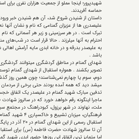
شهیدپرور؛ اینجا مملو از جمعیت هزاران نفری برای اس
حماسه آفریدند.
داستان از شنیدن شروع شد، آن هم شنیدن خبر ورود 
علیصدری ها از عزیزان گمنامی که نام و نشان آنها نه 
تبرک است . در هر سرزمینی و زیر هر آسمانی که نام 
احترام به آنها میلرزند . حالا قرار است در شب‌ه
به علیصدر بدرقه و در خانه ابدی مایه آرامش اهالی ش
باشد .
شهدای گمنام در مناطق گردشگری میتوانند گردشگری
تصویر بکشند . همواره استقبال از شهدای گمنام توسط
دوم، سوم یا چهارم نمی‌شناسند؛ چون همین روز گذش
میشد دید که همه آمده بودند حتی برخی از مردمان 
تدفین مبارک شهید گمنام در علیصدر یک اتفاق خجس
ماجرا اینگونه رقم خواهد خورد که در سالروز شهادت 
ملت، نهاوند در شهر برزول، کبودراهنگ در مجتمع سی
فرهنگیان، میزبان تشییع و خاکسپاری ۴ شهید گمنام خواهند بود.
استقبال رسمی از این 
آن تا سالروز شهادت حضرت فاطمه (س) برای استقب
اما متمایز ترین اتفاق این روزها حضور ابدی شهید گ