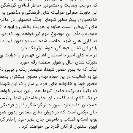
که موجب رضایت و خشنودی خاطر فعالان گردشگری و 
این باورند معرفی ظرفیت های فرهنگی و مذهبی به
خاکسپاری پیکر مطهر شهدای جنگ تحمیلی در اماکن 
های تاریخی است، علاوه بر هویت بخشی و ایجاد انگ
همواره یادآور این موضوع مهم نیز خواهد بود که عزت،
فداکاری های شهدا حاصل شده است و بدون تردید برک
را در این تقابل فرهنگی هوشیارتر نگه دارد.
در ماه های اخیر با استقبال اهالی فهیم و با درایت ر
متبرک شدن حال و هوای منطقه رقم خورد .
اینک که به یمن حضور شهدا، علیصدر رنگ و بویی دگ
نیز به فعالیت در این حوزه بهای معنوی بیشتری بدهن
حضور خود و خانواده های خود بر مزار پاک این شهدا 
که یقیناً به برکت حضور شهدا بعد از این بیشتر خواهد
در یک کلام باید گفت ، نور حق خاموش شدنی نیست ش
همچنان ادامه دارد. امروز دیار گردشگر پذیر و فرهن
جان برکفی است که در دوران دفاع مقدس بدون هیچ 
بوم، اسلام، انقلاب و ناموس جان عزیز خود را نثار کر
آیین استقبال از آنان قدردانی خواهند کرد .