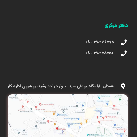
دفتر مرکزی
081-38276595
081-38255552
.
.
همدان، آرامگاه بوعلی سینا، بلوار خواجه رشید، روبه‌روی اداره کار