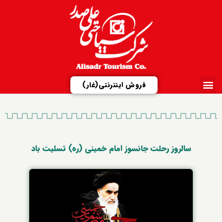
فروش اینترنتی(غار)
ارتباط با ما
تور مجازی
شرکت علیصدر
مزایدات و مناقصات
معرفی مجتمع‌ها
سالروز رحلت جانسوز امام خمینی (ره) تسلیت باد