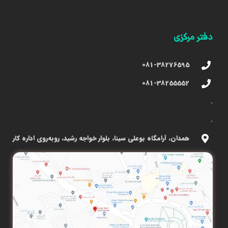
دفتر مرکزی
081-38276595
081-38255552
.
.
همدان، آرامگاه بوعلی سینا، بلوار خواجه رشید، روبه‌روی اداره کار