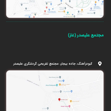
مجتمع علیصدر (غار)
کبودرآهنگ، جاده بیجار، مجتمع تفریحی گردشگری علیصدر