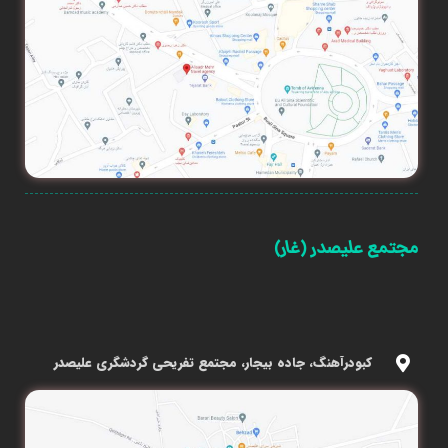
مجتمع علیصدر (غار)
کبودرآهنگ، جاده بیجار، مجتمع تفریحی گردشگری علیصدر