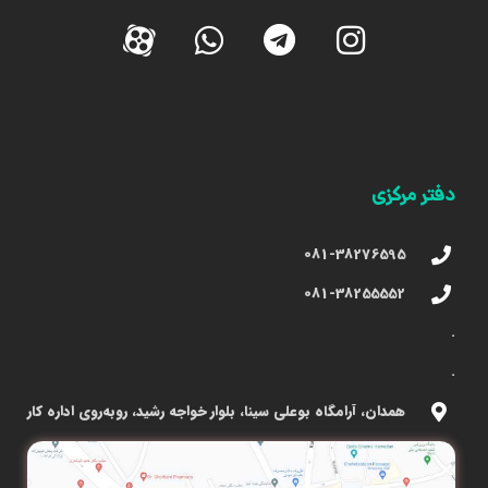
دفتر مرکزی
081-38276595
081-38255552
.
.
همدان، آرامگاه بوعلی سینا، بلوار خواجه رشید، روبه‌روی اداره کار