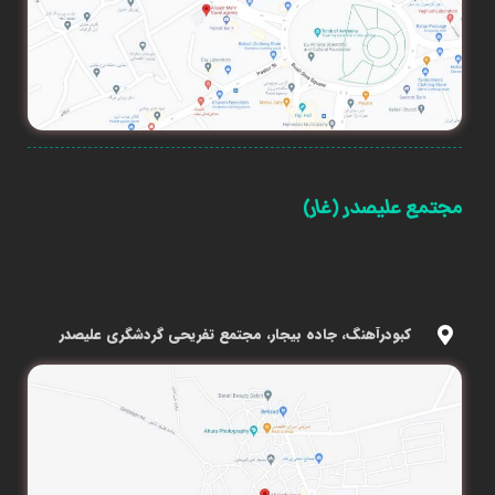
مجتمع علیصدر (غار)
کبودرآهنگ، جاده بیجار، مجتمع تفریحی گردشگری علیصدر