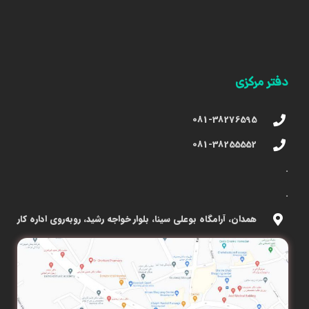
دفتر مرکزی
081-38276595
081-38255552
.
.
همدان، آرامگاه بوعلی سینا، بلوار خواجه رشید، روبه‌روی اداره کار