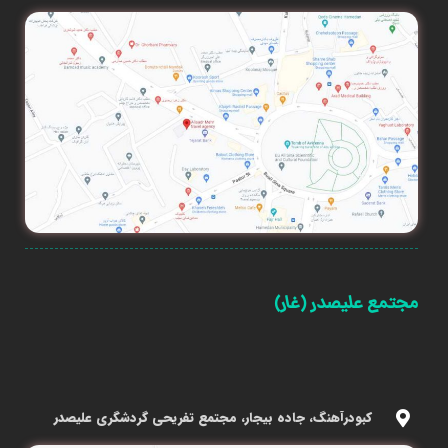
مجتمع علیصدر (غار)
کبودرآهنگ، جاده بیجار، مجتمع تفریحی گردشگری علیصدر