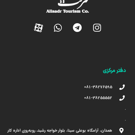
دفتر مرکزی
081-38276595
081-38255552
.
.
همدان، آرامگاه بوعلی سینا، بلوار خواجه رشید، روبه‌روی اداره کار