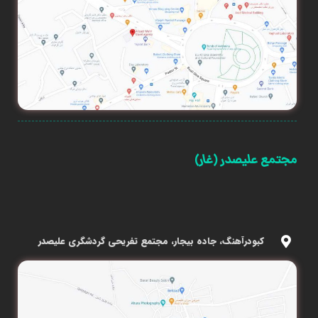
مجتمع علیصدر (غار)
کبودرآهنگ، جاده بیجار، مجتمع تفریحی گردشگری علیصدر