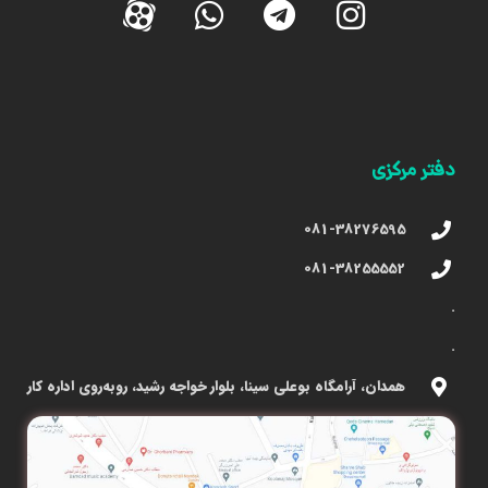
دفتر مرکزی
081-38276595
081-38255552
.
.
همدان، آرامگاه بوعلی سینا، بلوار خواجه رشید، روبه‌روی اداره کار