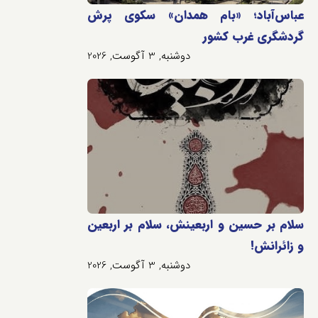
عباس‌آباد؛ «بام همدان» سکوی پرش
گردشگری غرب کشور
دوشنبه, 3 آگوست, 2026
سلام بر حسین و اربعینش، سلام بر اربعین
و زائرانش!
دوشنبه, 3 آگوست, 2026