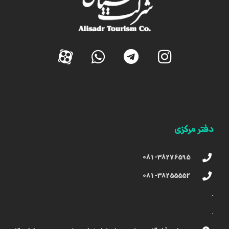
دفتر مرکزی
081-38276595
081-38255552
.
.