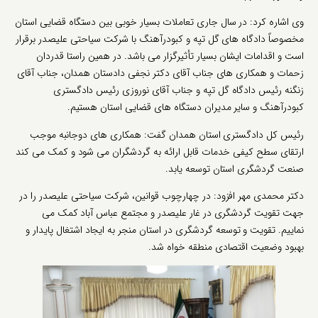
وی اشاره کرد: در سال جاری تعاملات بسیار خوبی بین دستگاه قضایی استان
مخصوصاً دادگاه های گل تپه و کبودرآهنگ با شرکت سیاحتی علیصدر برقرار
است و اقدامات ایشان بسیار تأثیرگزار می باشد. در همین راستا قدردان
زحمات و همکاری های جناب آقای دکتر نجفی دادستان همدان، جناب آقای
زنگنه رئیس دادگاه گل تپه و جناب آقای نوروزی رئیس دادگستری
کبودرآهنگ و سایر مدیران دستگاه های قضایی استان هستیم.
رئیس کل دادگستری استان همدان گفت: همکاری های دوجانبه موجب
ارتقای سطح کیفی خدمات قابل ارائه به گردشگران می شود و کمک می کند
صنعت گردشگری استان توسعه یابد.
دکتر محمدی مهر افزود: در چهارچوب قوانین، شرکت سیاحتی علیصدر را در
جهت تقویت گردشگری در غار علیصدر و مجتمع عباس آباد کمک می
نماییم. تقویت و توسعه گردشگری در استان منجر به ایجاد اشتغال پایدار و
بهبود وضعیت اقتصادی منطقه خواه شد.