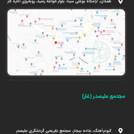
همدان، آرامگاه بوعلی سینا، بلوار خواجه رشید، روبه‌روی اداره کار
مجتمع علیصدر (غار)
کبودرآهنگ، جاده بیجار، مجتمع تفریحی گردشگری علیصدر