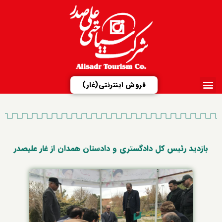
فروش اینترنتی(غار)
ارتباط با ما
تور مجازی
شرکت علیصدر
مزایدات و مناقصات
معرفی مجتمع‌ها
بازدید رئیس کل دادگستری و دادستان همدان از غار علیصدر